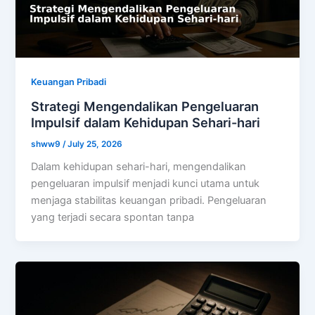
Keuangan Pribadi
Strategi Mengendalikan Pengeluaran
Impulsif dalam Kehidupan Sehari-hari
shww9
/
July 25, 2026
Dalam kehidupan sehari-hari, mengendalikan
pengeluaran impulsif menjadi kunci utama untuk
menjaga stabilitas keuangan pribadi. Pengeluaran
yang terjadi secara spontan tanpa