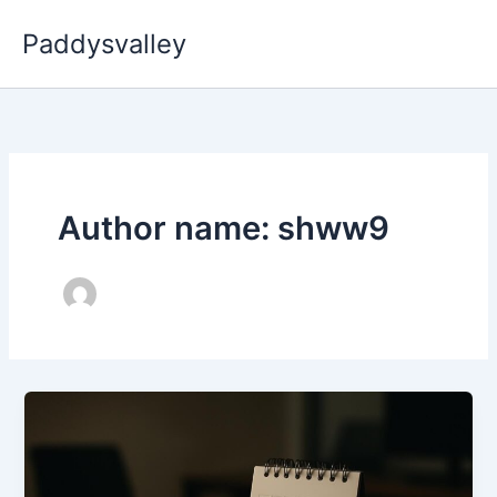
Skip
Paddysvalley
to
content
Author name: shww9