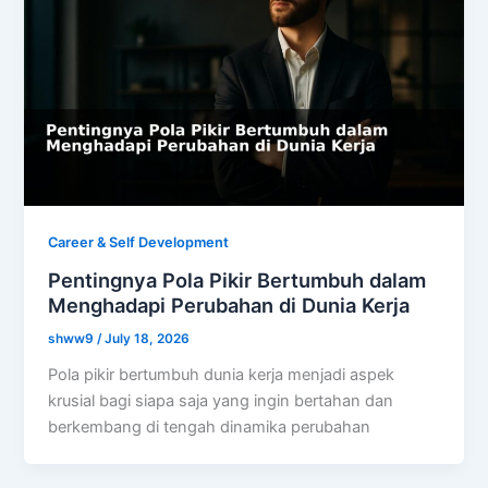
Career & Self Development
Pentingnya Pola Pikir Bertumbuh dalam
Menghadapi Perubahan di Dunia Kerja
shww9
/
July 18, 2026
Pola pikir bertumbuh dunia kerja menjadi aspek
krusial bagi siapa saja yang ingin bertahan dan
berkembang di tengah dinamika perubahan