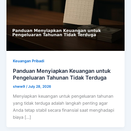
Keuangan Pribadi
Panduan Menyiapkan Keuangan untuk
Pengeluaran Tahunan Tidak Terduga
shww9
/
July 28, 2026
Menyiapkan keuangan untuk pengeluaran tahunan
yang tidak terduga adalah langkah penting agar
Anda tetap stabil secara finansial saat menghadapi
biaya […]