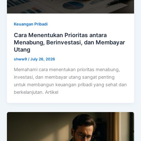
Keuangan Pribadi
Cara Menentukan Prioritas antara
Menabung, Berinvestasi, dan Membayar
Utang
shww9
/
July 26, 2026
Memahami cara menentukan prioritas menabung,
investasi, dan membayar utang sangat penting
untuk membangun keuangan pribadi yang sehat dan
berkelanjutan. Artikel