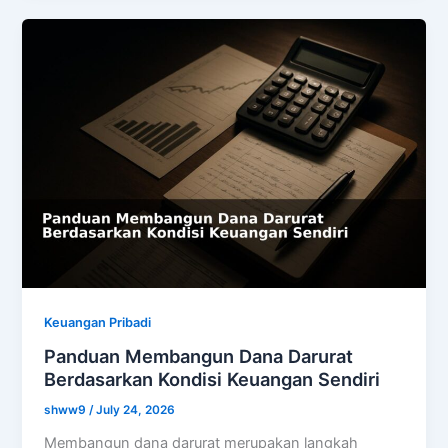
Keuangan Pribadi
Panduan Membangun Dana Darurat
Berdasarkan Kondisi Keuangan Sendiri
shww9
/
July 24, 2026
Membangun dana darurat merupakan langkah