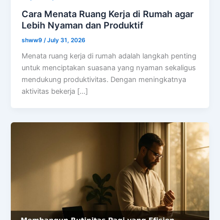
Cara Menata Ruang Kerja di Rumah agar
Lebih Nyaman dan Produktif
shww9
/
July 31, 2026
Menata ruang kerja di rumah adalah langkah penting
untuk menciptakan suasana yang nyaman sekaligus
mendukung produktivitas. Dengan meningkatnya
aktivitas bekerja […]