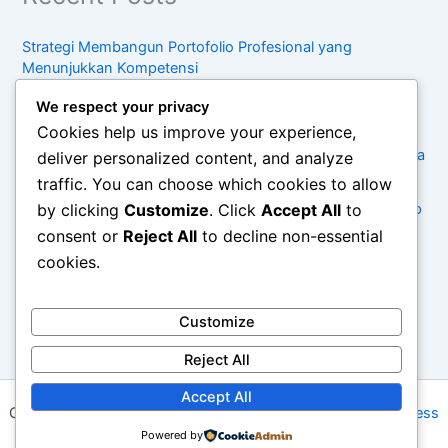
Strategi Membangun Portofolio Profesional yang
Menunjukkan Kompetensi
Panduan Meningkatkan Keterampilan Komunikasi di
We respect your privacy
Lingkungan Kerja
Cookies help us improve your experience,
Cara Menyusun Rencana Pengembangan Karier untuk Lima
deliver personalized content, and analyze
Tahun Mendatang
traffic. You can choose which cookies to allow
by clicking
Customize
. Click
Accept All
to
Kebiasaan Sederhana untuk Menjaga Keseimbangan Hidup
di Tengah Kesibukan
consent or
Reject All
to decline non-essential
cookies.
Pentingnya Konsumsi Sadar dalam Menghadapi Tren
Belanja Modern
Customize
rphoki
Reject All
Accept All
Copyright © 2026 Paddysvalley | Powered by
Astra WordPress
Powered by
Theme