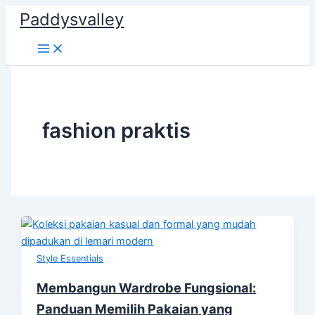
Skip
Paddysvalley
to
content
fashion praktis
Style Essentials
Membangun Wardrobe Fungsional:
Panduan Memilih Pakaian yang