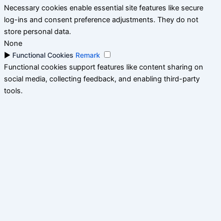
Necessary cookies enable essential site features like secure
log-ins and consent preference adjustments. They do not
store personal data.
None
►
Functional Cookies
Remark
Functional cookies support features like content sharing on
social media, collecting feedback, and enabling third-party
tools.
None
►
Analytical Cookies
Remark
Analytical cookies track visitor interactions, providing insights
on metrics like visitor count, bounce rate, and traffic sources.
None
►
Advertisement Cookies
Remark
Advertisement cookies deliver personalized ads based on your
previous visits and analyze the effectiveness of ad campaigns.
None
Reject All
Save My Preferences