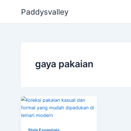
Skip
Paddysvalley
to
content
gaya pakaian
Style Essentials