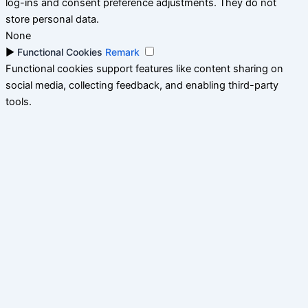
log-ins and consent preference adjustments. They do not
store personal data.
None
►
Functional Cookies
Remark
Functional cookies support features like content sharing on
social media, collecting feedback, and enabling third-party
tools.
None
►
Analytical Cookies
Remark
Analytical cookies track visitor interactions, providing insights
on metrics like visitor count, bounce rate, and traffic sources.
None
►
Advertisement Cookies
Remark
Advertisement cookies deliver personalized ads based on your
previous visits and analyze the effectiveness of ad campaigns.
None
Reject All
Save My Preferences
Accept All