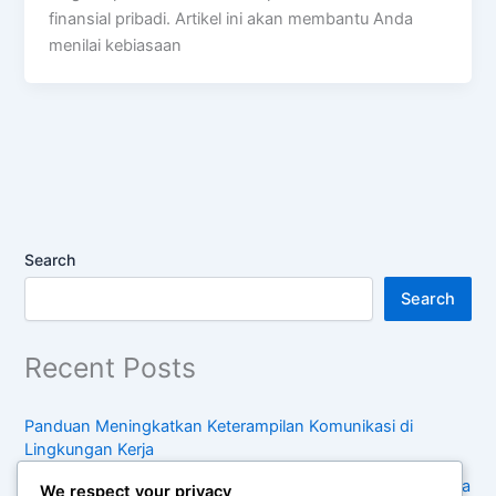
finansial pribadi. Artikel ini akan membantu Anda
menilai kebiasaan
Search
Search
Recent Posts
Panduan Meningkatkan Keterampilan Komunikasi di
Lingkungan Kerja
Cara Menyusun Rencana Pengembangan Karier untuk Lima
We respect your privacy