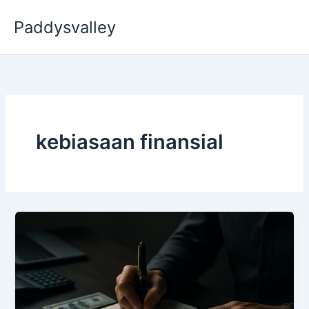
Skip
Paddysvalley
to
content
kebiasaan finansial