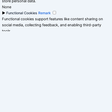
store personal data.
None
►
Functional Cookies
Remark
Functional cookies support features like content sharing on
social media, collecting feedback, and enabling third-party
tools.
None
►
Analytical Cookies
Remark
Analytical cookies track visitor interactions, providing insights
on metrics like visitor count, bounce rate, and traffic sources.
None
►
Advertisement Cookies
Remark
Advertisement cookies deliver personalized ads based on your
previous visits and analyze the effectiveness of ad campaigns.
None
Reject All
Save My Preferences
Accept All
Powered by