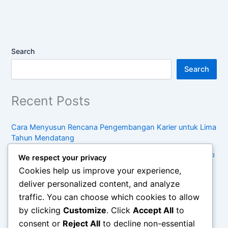
Search
Search
Recent Posts
Cara Menyusun Rencana Pengembangan Karier untuk Lima
Tahun Mendatang
Kebiasaan Sederhana untuk Menjaga Keseimbangan Hidup
We respect your privacy
di Tengah Kesibukan
Cookies help us improve your experience,
Pentingnya Konsumsi Sadar dalam Menghadapi Tren
deliver personalized content, and analyze
Belanja Modern
traffic. You can choose which cookies to allow
by clicking
Customize
. Click
Accept All
to
Cara Mengelola Waktu Antara Pekerjaan, Keluarga, dan
Waktu Pribadi secara Efektif
consent or
Reject All
to decline non-essential