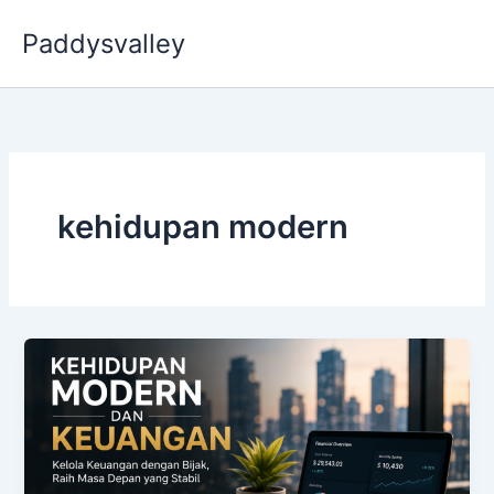
Skip
Paddysvalley
to
content
kehidupan modern