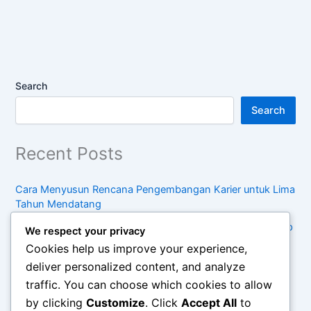
Search
Search
Recent Posts
Cara Menyusun Rencana Pengembangan Karier untuk Lima
Tahun Mendatang
Kebiasaan Sederhana untuk Menjaga Keseimbangan Hidup
We respect your privacy
di Tengah Kesibukan
Cookies help us improve your experience,
Pentingnya Konsumsi Sadar dalam Menghadapi Tren
deliver personalized content, and analyze
Belanja Modern
traffic. You can choose which cookies to allow
by clicking
Customize
. Click
Accept All
to
Cara Mengelola Waktu Antara Pekerjaan, Keluarga, dan