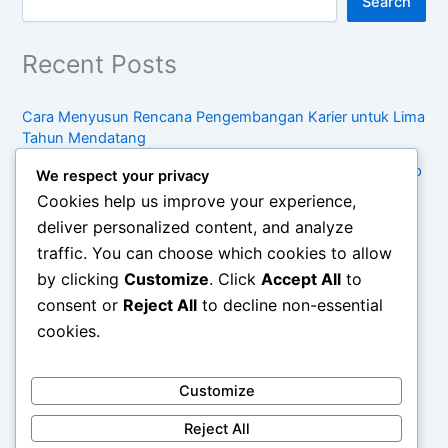
Search
Recent Posts
Cara Menyusun Rencana Pengembangan Karier untuk Lima
Tahun Mendatang
Kebiasaan Sederhana untuk Menjaga Keseimbangan Hidup
We respect your privacy
di Tengah Kesibukan
Cookies help us improve your experience,
Pentingnya Konsumsi Sadar dalam Menghadapi Tren
deliver personalized content, and analyze
Belanja Modern
traffic. You can choose which cookies to allow
by clicking
Customize
. Click
Accept All
to
Cara Mengelola Waktu Antara Pekerjaan, Keluarga, dan
Waktu Pribadi secara Efektif
consent or
Reject All
to decline non-essential
cookies.
Panduan Menerapkan Gaya Hidup Minimalis secara
Bertahap
Customize
rphoki
Reject All