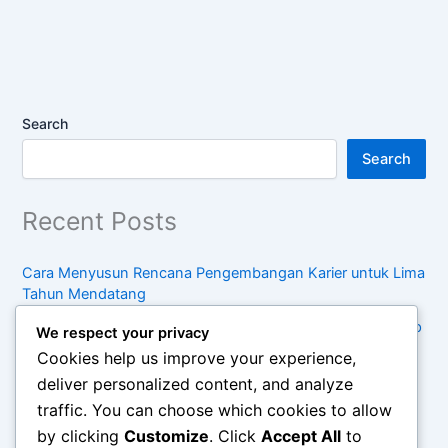
Search
Search
Recent Posts
Cara Menyusun Rencana Pengembangan Karier untuk Lima
Tahun Mendatang
Kebiasaan Sederhana untuk Menjaga Keseimbangan Hidup
We respect your privacy
di Tengah Kesibukan
Cookies help us improve your experience,
Pentingnya Konsumsi Sadar dalam Menghadapi Tren
deliver personalized content, and analyze
Belanja Modern
traffic. You can choose which cookies to allow
by clicking
Customize
. Click
Accept All
to
Cara Mengelola Waktu Antara Pekerjaan, Keluarga, dan