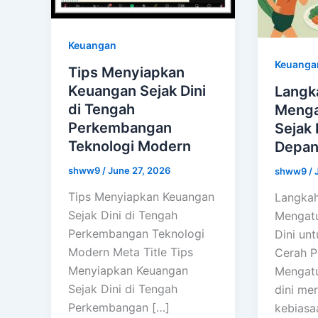
Keuangan
Keuangan
Tips Menyiapkan
Keuangan Sejak Dini
Langk
di Tengah
Menga
Perkembangan
Sejak 
Teknologi Modern
Depan
shww9
/
June 27, 2026
shww9
/
Tips Menyiapkan Keuangan
Langka
Sejak Dini di Tengah
Mengatu
Perkembangan Teknologi
Dini un
Modern Meta Title Tips
Cerah P
Menyiapkan Keuangan
Mengatu
Sejak Dini di Tengah
dini me
Perkembangan […]
kebiasa