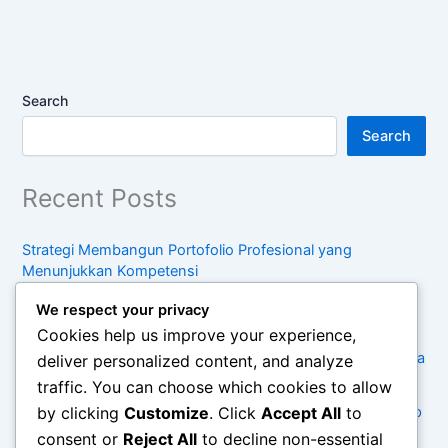
Search
Search
Recent Posts
Strategi Membangun Portofolio Profesional yang
Menunjukkan Kompetensi
Panduan Meningkatkan Keterampilan Komunikasi di
We respect your privacy
Lingkungan Kerja
Cookies help us improve your experience,
Cara Menyusun Rencana Pengembangan Karier untuk Lima
deliver personalized content, and analyze
Tahun Mendatang
traffic. You can choose which cookies to allow
by clicking
Customize
. Click
Accept All
to
Kebiasaan Sederhana untuk Menjaga Keseimbangan Hidup
di Tengah Kesibukan
consent or
Reject All
to decline non-essential