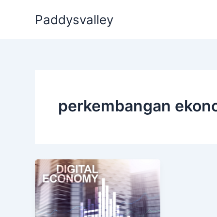
Skip
Paddysvalley
to
content
perkembangan ekonom