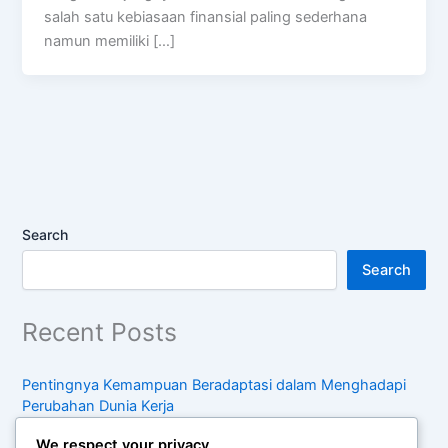
salah satu kebiasaan finansial paling sederhana
namun memiliki […]
Search
Search
Recent Posts
Pentingnya Kemampuan Beradaptasi dalam Menghadapi
Perubahan Dunia Kerja
Cara Meminta Umpan Balik yang Membantu
We respect your privacy