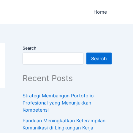
Home
Search
Search
Recent Posts
Strategi Membangun Portofolio
Profesional yang Menunjukkan
Kompetensi
Panduan Meningkatkan Keterampilan
Komunikasi di Lingkungan Kerja