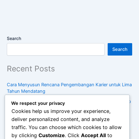
Search
Search
Recent Posts
Cara Menyusun Rencana Pengembangan Karier untuk Lima
Tahun Mendatang
Kebiasaan Sederhana untuk Menjaga Keseimbangan Hidup
We respect your privacy
di Tengah Kesibukan
Cookies help us improve your experience,
Pentingnya Konsumsi Sadar dalam Menghadapi Tren
deliver personalized content, and analyze
Belanja Modern
traffic. You can choose which cookies to allow
by clicking
Customize
. Click
Accept All
to
Cara Mengelola Waktu Antara Pekerjaan, Keluarga, dan