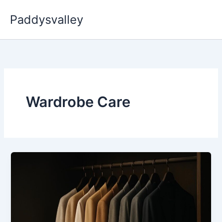
Skip
Paddysvalley
to
content
Wardrobe Care