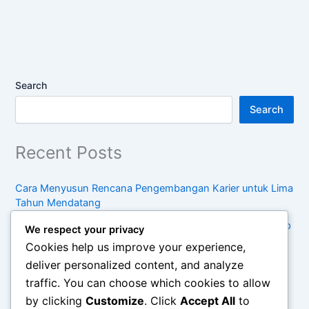
Search
Search
Recent Posts
Cara Menyusun Rencana Pengembangan Karier untuk Lima
Tahun Mendatang
Kebiasaan Sederhana untuk Menjaga Keseimbangan Hidup
We respect your privacy
di Tengah Kesibukan
Cookies help us improve your experience,
Pentingnya Konsumsi Sadar dalam Menghadapi Tren
deliver personalized content, and analyze
Belanja Modern
traffic. You can choose which cookies to allow
by clicking
Customize
. Click
Accept All
to
Cara Mengelola Waktu Antara Pekerjaan, Keluarga, dan