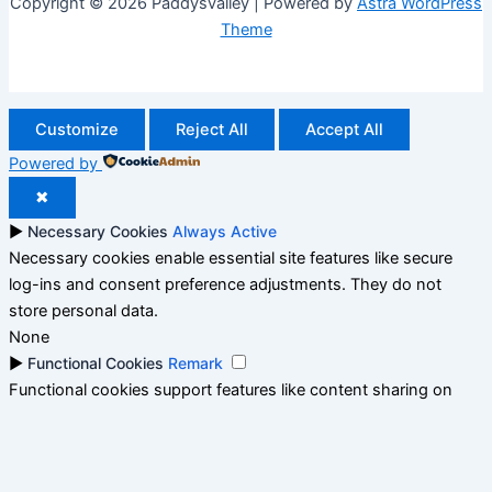
Copyright © 2026 Paddysvalley | Powered by
Astra WordPress
Theme
Customize
Reject All
Accept All
Powered by
✖
►
Necessary Cookies
Always Active
Necessary cookies enable essential site features like secure
log-ins and consent preference adjustments. They do not
store personal data.
None
►
Functional Cookies
Remark
Functional cookies support features like content sharing on
social media, collecting feedback, and enabling third-party
tools.
None