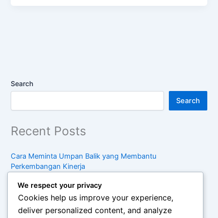
Search
Search
Recent Posts
Cara Meminta Umpan Balik yang Membantu
Perkembangan Kinerja
Strategi Membangun Portofolio Profesional yang
We respect your privacy
Menunjukkan Kompetensi
Cookies help us improve your experience,
Panduan Meningkatkan Keterampilan Komunikasi di
deliver personalized content, and analyze