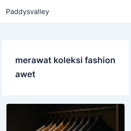
Skip
Paddysvalley
to
content
merawat koleksi fashion
awet