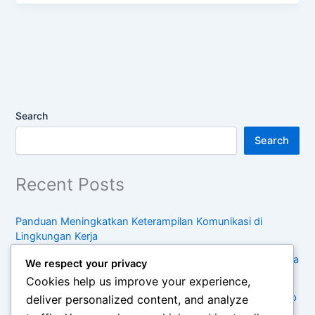
Search
Search
Recent Posts
Panduan Meningkatkan Keterampilan Komunikasi di
Lingkungan Kerja
Cara Menyusun Rencana Pengembangan Karier untuk Lima
We respect your privacy
Tahun Mendatang
Cookies help us improve your experience,
Kebiasaan Sederhana untuk Menjaga Keseimbangan Hidup
deliver personalized content, and analyze
di Tengah Kesibukan