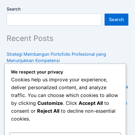
Search
Search
Recent Posts
Strategi Membangun Portofolio Profesional yang
Menunjukkan Kompetensi
Panduan Meningkatkan Keterampilan Komunikasi di
We respect your privacy
Lingkungan Kerja
Cookies help us improve your experience,
Cara Menyusun Rencana Pengembangan Karier untuk Lima
deliver personalized content, and analyze
Tahun Mendatang
traffic. You can choose which cookies to allow
by clicking
Customize
. Click
Accept All
to
Kebiasaan Sederhana untuk Menjaga Keseimbangan Hidup
di Tengah Kesibukan
consent or
Reject All
to decline non-essential
cookies.
Pentingnya Konsumsi Sadar dalam Menghadapi Tren
Belanja Modern