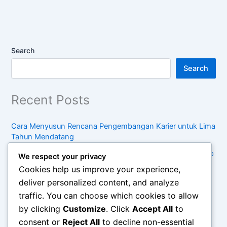
Search
Search
Recent Posts
Cara Menyusun Rencana Pengembangan Karier untuk Lima
Tahun Mendatang
Kebiasaan Sederhana untuk Menjaga Keseimbangan Hidup
We respect your privacy
di Tengah Kesibukan
Cookies help us improve your experience,
Pentingnya Konsumsi Sadar dalam Menghadapi Tren
deliver personalized content, and analyze
Belanja Modern
traffic. You can choose which cookies to allow
by clicking
Customize
. Click
Accept All
to
Cara Mengelola Waktu Antara Pekerjaan, Keluarga, dan
Waktu Pribadi secara Efektif
consent or
Reject All
to decline non-essential