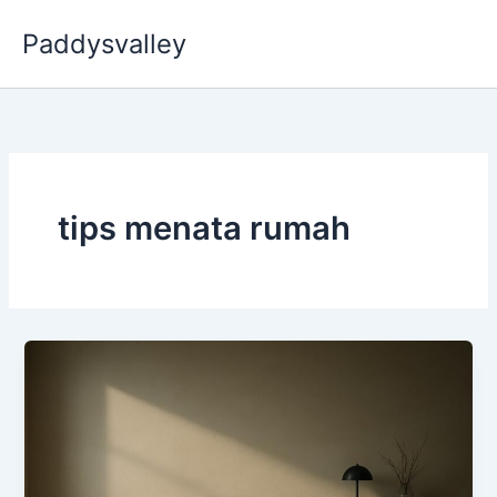
Skip
Paddysvalley
to
content
tips menata rumah